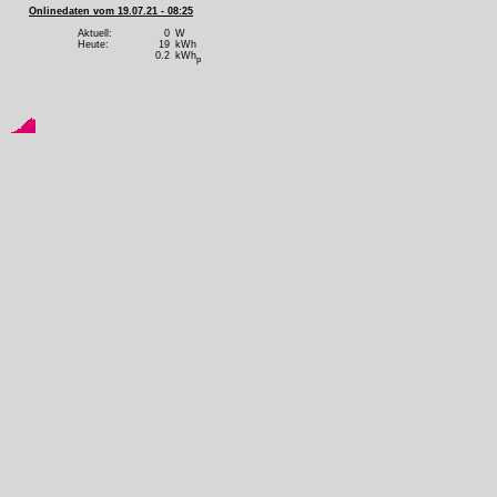
Onlinedaten vom 19.07.21 - 08:25
Aktuell:
0
W
Heute:
19
kWh
0.2
kWh
p